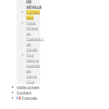
DE
SÉVILLE
Combo
tour
Visite
l’Église
du
“Salvador”
de
Séville
Tour
dans le
quartier
de
Santa
Cruz
Visite privée
Contact
Français