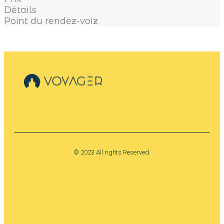
Détails
Point du rendez-voiz
+ 34 624 623 131
© 2023 All rights Reserved.
Instagram
Map-marker-alt
Tripadvisor
Tours privados Sevilla
Ruta Barrio Santa Cruz Sevilla