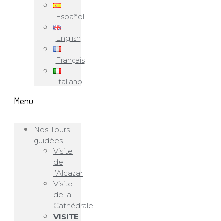
Español
English
Français
Italiano
Menu
Nos Tours
guidées
Visite
de
l’Alcazar
Visite
de la
Cathédrale
VISITE