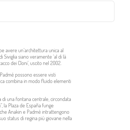
be avere un’architettura unica al
i Siviglia siano veramente ‘al di là
cco dei Cloni’, uscito nel 2002.
e Padmé possono essere visti
nica combina in modo fluido elementi
ta di una fontana centrale, circondata
i”, la Plaza de España funge
ui che Anakin e Padmé intrattengono
suo status di regina più giovane nella