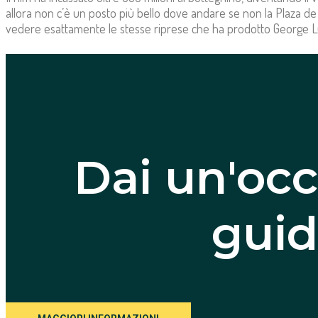
allora non c’è un posto più bello dove andare se non la Plaza de
vedere esattamente le stesse riprese che ha prodotto George L
Dai un'occ
guida