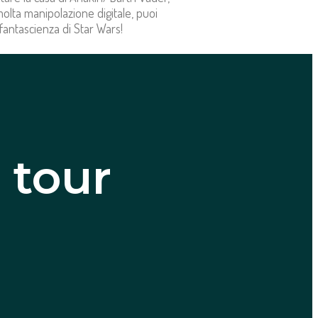
olta manipolazione digitale, puoi
 fantascienza di Star Wars!
 tour