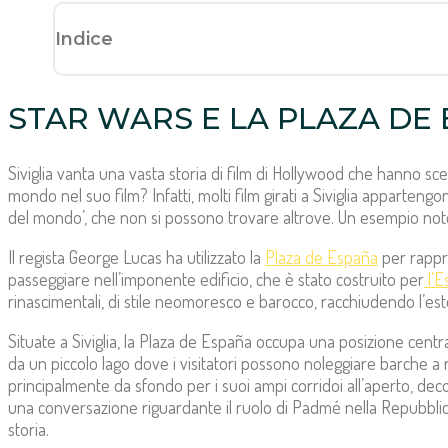
Indice
STAR WARS E LA PLAZA DE E
Siviglia vanta una vasta storia di film di Hollywood che hanno sc
mondo nel suo film? Infatti, molti film girati a Siviglia apparteng
del mondo’, che non si possono trovare altrove. Un esempio notevol
Il regista George Lucas ha utilizzato la
Plaza de España
per rappr
passeggiare nell’imponente edificio, che è stato costruito per
l’E
rinascimentali, di stile neomoresco e barocco, racchiudendo l’estes
Situate a Siviglia, la Plaza de España occupa una posizione centr
da un piccolo lago dove i visitatori possono noleggiare barche a r
principalmente da sfondo per i suoi ampi corridoi all’aperto, de
una conversazione riguardante il ruolo di Padmé nella Repubblica,
storia.