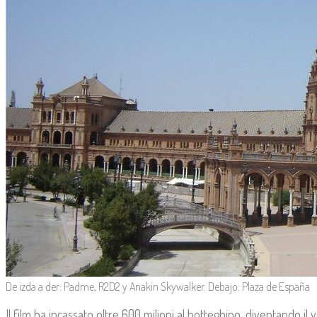
De izda a der: Padme, R2D2 y Anakin Skywalker. Debajo: Plaza de España
Il film ha incassato oltre 600 milioni al botteghino, diventando il