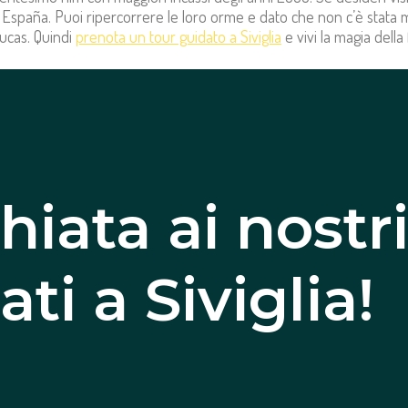
 España. Puoi ripercorrere le loro orme e dato che non c’è stata m
ucas. Quindi
prenota un tour guidato a Siviglia
e vivi la magia della
hiata ai nostri
ti a Siviglia!