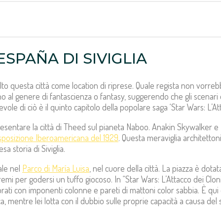
SPAÑA DI SIVIGLIA
elto questa città come location di riprese. Quale regista non vorreb
ono al genere di fantascienza o fantasy, suggerendo che gli scenari d
e di ciò è il quinto capitolo della popolare saga ‘Star Wars: L’Atta
esentare la città di Theed sul pianeta Naboo. Anakin Skywalker 
sposizione Iberoamericana del 1929
. Questa meraviglia architetto
a storia di Siviglia.
ale nel
Parco di María Luisa
, nel cuore della città. La piazza è dota
emi per godersi un tuffo giocoso. In “Star Wars: L’Attacco dei Clon
corati con imponenti colonne e pareti di mattoni color sabbia. È q
 mentre lei lotta con il dubbio sulle proprie capacità a causa del 